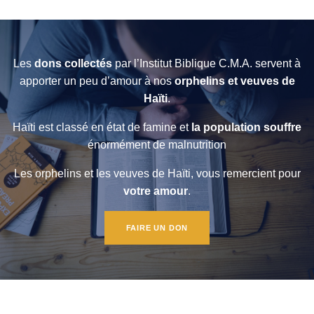
Les
dons collectés
par l’Institut Biblique C.M.A. servent à
apporter un peu d’amour à nos
orphelins et veuves de
Haïti
.
Haïti est classé en état de famine et
la population souffre
énormément de malnutrition
Les orphelins et les veuves de Haïti, vous remercient pour
votre amour
.
FAIRE UN DON