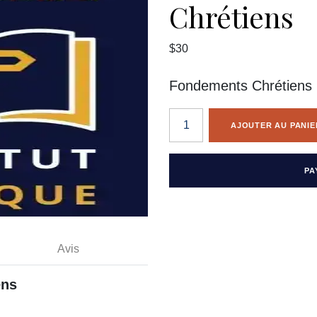
Chrétiens
$30
Fondements Chrétiens
AJOUTER AU PANIE
PA
Avis
ens